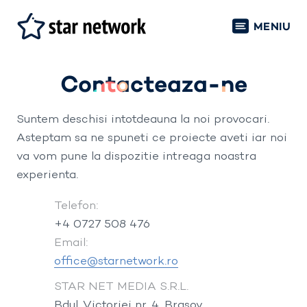
MENIU
Contacteaza-ne
Suntem deschisi intotdeauna la noi provocari.
Asteptam sa ne spuneti ce proiecte aveti iar noi
va vom pune la dispozitie intreaga noastra
experienta.
Telefon:
+4 0727 508 476
Email:
office@starnetwork.ro
STAR NET MEDIA S.R.L.
Bdul. Victoriei nr. 4, Brasov